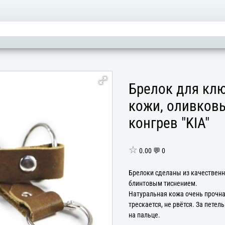
Брелок для клю
кожи, оливковы
конгрев "KIA"
☆
0.00 💬 0
Брелоки сделаны из качественн
блинтовым тиснением.
Натуральная кожа очень прочная
трескается, не рвётся. За петел
на пальце.