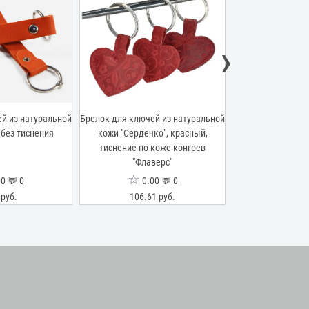
›
й из натуральной
Брелок для ключей из натуральной
Брелок для ключе
 без тиснения
кожи "Сердечко", красный,
кожи, оливковы
тиснение по коже конгрев
коже конгре
"Флаверс"
☆
☆
0 💬 0
0.00 💬 0
0.0
 руб.
106.61 руб.
42.56