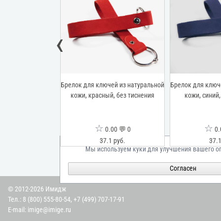
‹
ей из натуральной
Брелок для ключей из натуральной
Брелок для ключ
ый, без тиснения
кожи, красный, без тиснения
кожи, синий,
☆
☆
00 💬 0
0.00 💬 0
0.
1 руб.
37.1 руб.
37.1
Мы используем куки для улучшения вашего о
Согласен
© 2012-2026 Имидж
Тел.:
8 (800) 555-80-54
,
+7 (499) 707-17-91
E-mail:
imige@imige.ru