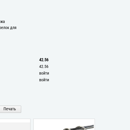
а
ожа
релок для
42.56
42.56
войти
войти
Печать