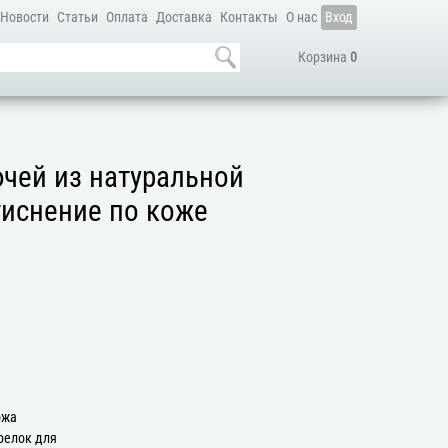
Новости
Статьи
Оплата
Доставка
Контакты
О нас
Вход
Корзина
0
чей из натуральной
тиснение по коже
а
ожа
релок для