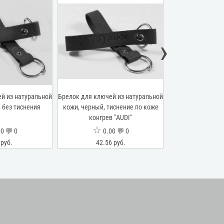
›
й из натуральной
Брелок для ключей из натуральной
Брелок для ключе
 без тиснения
кожи, черный, тиснение по коже
кожи, оливковы
конгрев "AUDI"
коже конгрев 
☆
☆
0 💬 0
0.00 💬 0
0.0
 руб.
42.56 руб.
42.56