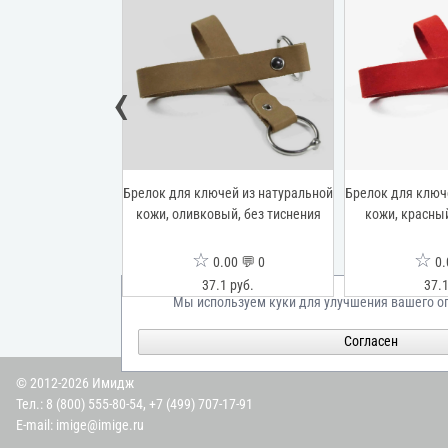
‹
ей из натуральной
Брелок для ключей из натуральной
Брелок для ключ
, без тиснения
кожи, оливковый, без тиснения
кожи, красный
☆
☆
00 💬 0
0.00 💬 0
0.
1 руб.
37.1 руб.
37.1
Мы используем куки для улучшения вашего о
Согласен
© 2012-2026 Имидж
Тел.:
8 (800) 555-80-54
,
+7 (499) 707-17-91
E-mail:
imige@imige.ru