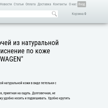
Новости
Статьи
Оплата
Доставка
Контакты
О нас
Вход
Корзина
0
чей из натуральной
тиснение по коже
SWAGEN"
ой натуральной кожи в виде петельки с
, приятная на ощупь. Долговечная, не
ьку удобно носить и подвешивать. Удобно крутить