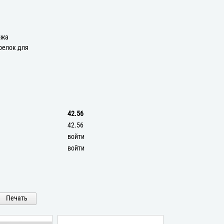
а
ожа
релок для
42.56
42.56
войти
войти
Печать