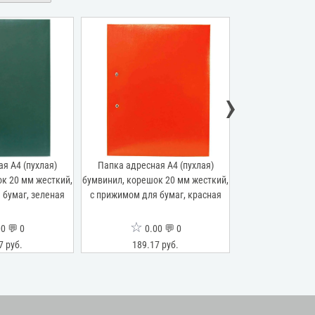
›
я А4 (пухлая)
Папка адресная А4 (пухлая)
Папка адресна
к 20 мм жесткий,
бумвинил, корешок 20 мм жесткий,
бумвинил, корешо
 бумаг, зеленая
с прижимом для бумаг, красная
с прижимом для
☆
☆
0 💬 0
0.00 💬 0
0.0
7 руб.
189.17 руб.
189.17