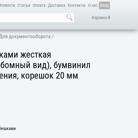
Новости
Статьи
Оплата
Доставка
Контакты
О нас
Вход
Корзина
0
Для документооборота
/
шками жесткая
ьбомный вид), бумвинил
нения, корешок 20 мм
ебешками