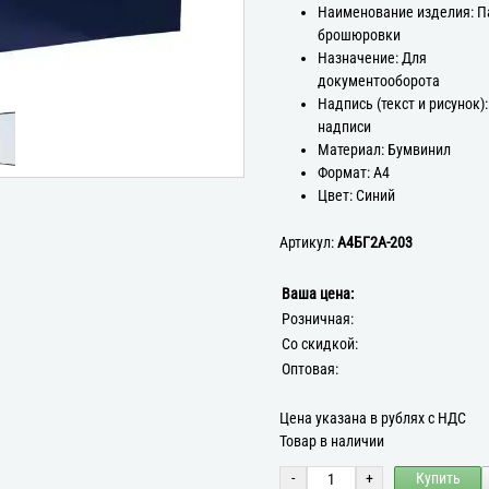
Наименование изделия: П
брошюровки
Назначение: Для
документооборота
Надпись (текст и рисунок):
надписи
Материал: Бумвинил
Формат: А4
Цвет: Синий
Артикул:
А4БГ2А-203
Ваша цена:
Розничная:
Со скидкой:
Оптовая:
Цена указана в рублях с НДС
Товар в наличии
-
+
Купить