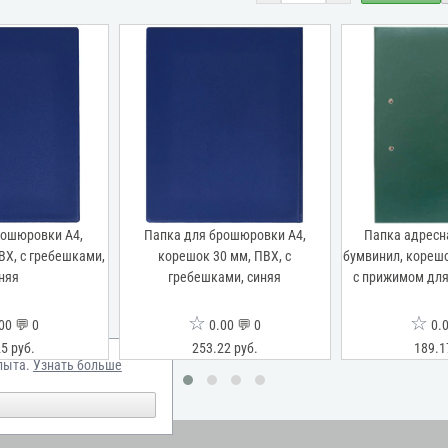
рошюровки А4,
Папка для брошюровки А4,
Папка адресна
ВХ, с гребешками,
корешок 30 мм, ПВХ, с
бумвинил, корешо
няя
гребешками, синяя
с прижимом для
☆
☆
00 💬 0
0.00 💬 0
0.0
5 руб.
253.22 руб.
189.1
пыта.
Узнать больше