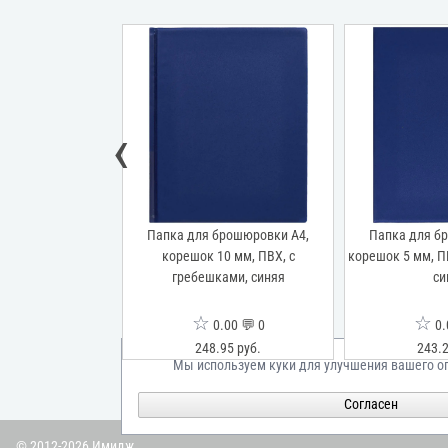
‹
рошюровки А4,
Папка для брошюровки А4,
Папка для б
0 мм, ПВХ, с
корешок 10 мм, ПВХ, с
корешок 5 мм, П
ами, синяя
гребешками, синяя
си
☆
☆
00 💬 0
0.00 💬 0
0.
38 руб.
248.95 руб.
243.2
Мы используем куки для улучшения вашего о
Согласен
© 2012-2026 Имидж