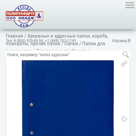
Главная
/
Архивные и адресные папки, короба,
Тел:
8 (800) 555-80-54
,
+7 (499) 707-17-91
Корзина
0
планшеты, прочие папки
/
Папки
/
Папки для
документов
/
Для документооборота
/