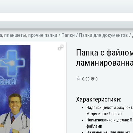
а, планшеты, прочие папки
/
Папки
/
Папки для документов
/
Папка с файло
ламинированная
☆
0.00 💬 0
Характеристики:
Надпись (текст и рисунок):
Медицинский полис
Наименование изделия: П
файлами
Назначение: Для личных