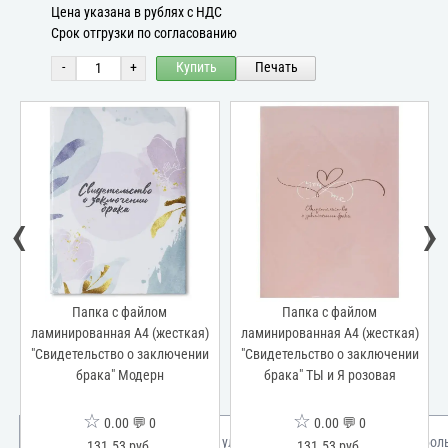
Цена указана в рублях с НДС
Срок отгрузки по согласованию
-
+
Купить
Печать
‹
›
Папка с файлом
Папка с файлом
ламинированная А4 (жесткая)
ламинированная А4 (жесткая)
"Свидетельство о заключении
"Свидетельство о заключении
брака" Модерн
брака" ТЫ и Я розовая
☆
☆
0.00 💬 0
0.00 💬 0
Мы используем куки для улучшения вашего опыта.
Узнать бол
131.53 руб.
131.53 руб.