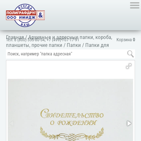
Главная
/
Архивные и адресные папки, короба,
Тел:
8 (800) 555-80-54
,
+7 (499) 707-17-91
Корзина
0
планшеты, прочие папки
/
Папки
/
Папки для
документов
/
Для личных документов
/