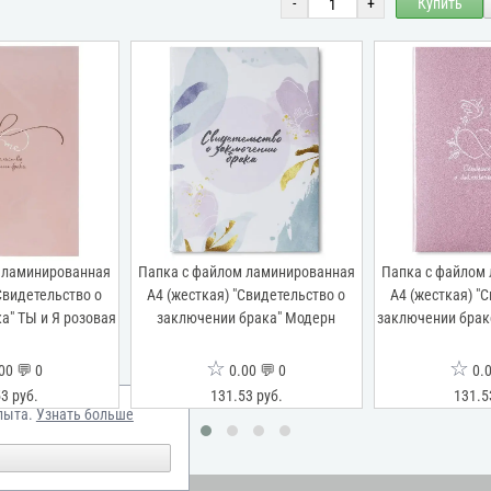
-
+
Купить
 ламинированная
Папка с файлом ламинированная
Папка с файлом
Свидетельство о
А4 (жесткая) "Свидетельство о
А4 (жесткая) "
а" ТЫ и Я розовая
заключении брака" Модерн
заключении брак
☆
☆
00 💬 0
0.00 💬 0
0.0
3 руб.
131.53 руб.
131.5
пыта.
Узнать больше