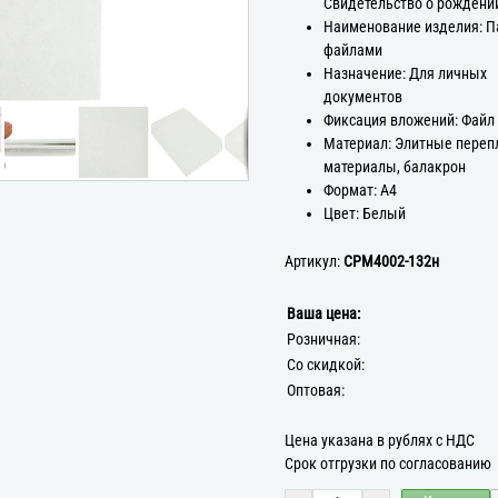
Свидетельство о рождени
Наименование изделия: П
файлами
Назначение: Для личных
документов
Фиксация вложений: Файл
Материал: Элитные пере
материалы, балакрон
Формат: А4
Цвет: Белый
Артикул:
СРМ4002-132н
Ваша цена:
Розничная:
Со скидкой:
Оптовая:
Цена указана в рублях с НДС
Срок отгрузки по согласованию