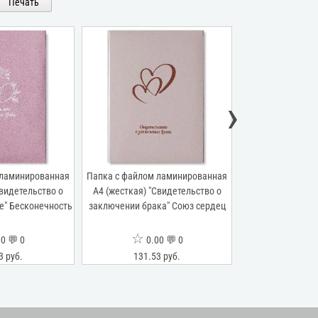
Печать
›
 ламинированная
Папка с файлом ламинированная
Папка с файлом
Свидетельство о
А4 (жесткая) "Свидетельство о
переп.материал
е" Бесконечность
заключении брака" Союз сердец
"Свидетельство
виньеткой" 
☆
☆
0 💬 0
0.00 💬 0
0.0
3 руб.
131.53 руб.
125.26