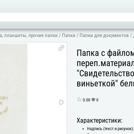
а, планшеты, прочие папки
/
Папки
/
Папки для документов
/
Папка с файло
переп.материал
"Свидетельство
виньеткой" бе
☆
0.00 💬 0
Характеристики:
Надпись (текст и рисунок):