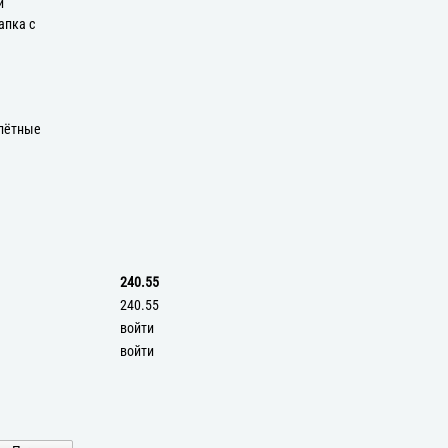
и
апка с
плётные
240.55
240.55
войти
войти