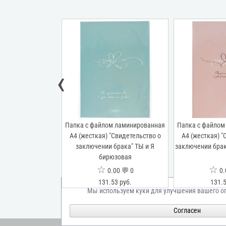
‹
м ламинированная
Папка с файлом ламинированная
Папка с файлом
"Свидетельство о
А4 (жесткая) "Свидетельство о
А4 (жесткая) "
ака" Притяжение
заключении брака" ТЫ и Я
заключении брак
бирюзовая
☆
☆
00 💬 0
0.00 💬 0
0.
53 руб.
131.53 руб.
131.5
Мы используем куки для улучшения вашего о
Согласен