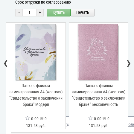
Срок отгрузки по согласованию
-
+
Купить
Печать
‹
›
Папка с файлом
Папка с файлом
ламинированная А4 (жесткая)
ламинированная А4 (жесткая)
"Свидетельство о заключении
"Свидетельство о заключении
брака" Модерн
браке" Бесконечность
☆
☆
0.00 💬 0
0.00 💬 0
Мы используем куки для улучшения вашего опыта.
Узнать бол
131.53 руб.
131.53 руб.