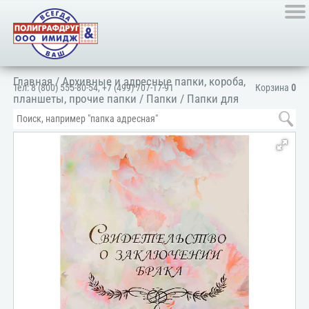
Главная
/
Архивные и адресные папки, короба,
Тел:
8 (800) 555-80-54
,
+7 (499) 707-17-91
Корзина
0
планшеты, прочие папки
/
Папки
/
Папки для
документов
/
Для личных документов
/