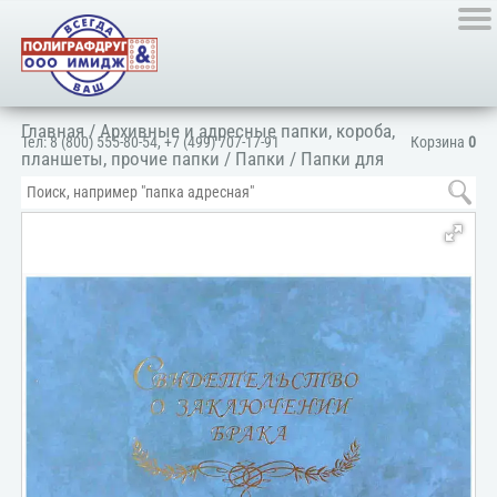
Главная
/
Архивные и адресные папки, короба,
Тел:
8 (800) 555-80-54
,
+7 (499) 707-17-91
Корзина
0
планшеты, прочие папки
/
Папки
/
Папки для
документов
/
Для личных документов
/