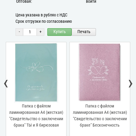
Оптовая:
войти
Цена указана в рублях с НДС
Срок отгрузки по согласованию
-
+
Купить
Печать
‹
›
Папка с файлом
Папка с файлом
я)
ламинированная А4 (жесткая)
ламинированная А4 (жесткая)
ии
"Свидетельство о заключении
"Свидетельство о заключении
браке" Бесконечность
брака" Модерн