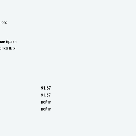
ного
нии брака
апка для
91.67
91.67
войти
войти