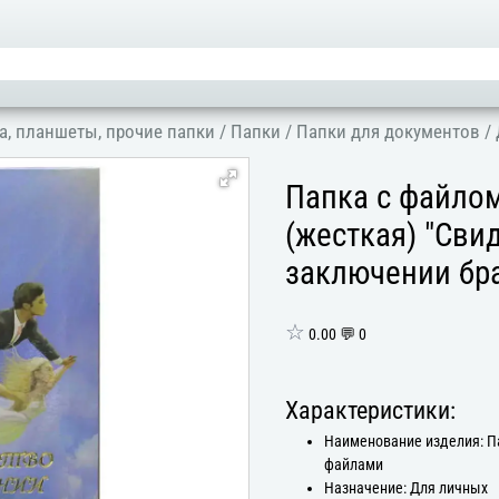
а, планшеты, прочие папки
/
Папки
/
Папки для документов
/
Папка с файло
(жесткая) "Сви
заключении бр
☆
0.00 💬 0
Характеристики:
Наименование изделия: П
файлами
Назначение: Для личных