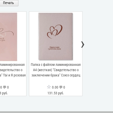
Печать
›
 ламинированная
Папка с файлом ламинированная
Папка с файлом
Свидетельство о
А4 (жесткая) "Свидетельство о
переп.материал
" ТЫ и Я розовая
заключении брака" Союз сердец
"Свидетельство
виньеткой" 
☆
☆
0 💬 0
0.00 💬 0
0.0
3 руб.
131.53 руб.
125.26