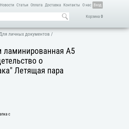
Новости
Статьи
Оплата
Доставка
Контакты
О нас
Вход
Корзина
0
Для личных документов
/
м ламинированная А5
детельство о
ака" Летящая пара
апка с