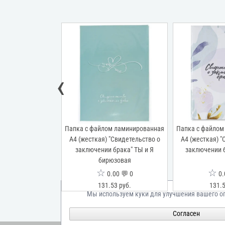
‹
м ламинированная
Папка с файлом ламинированная
Папка с файлом
"Свидетельство о
А4 (жесткая) "Свидетельство о
А4 (жесткая) "
ака" Притяжение
заключении брака" ТЫ и Я
заключении 
бирюзовая
☆
☆
00 💬 0
0.00 💬 0
0.
53 руб.
131.53 руб.
131.5
Мы используем куки для улучшения вашего о
Согласен