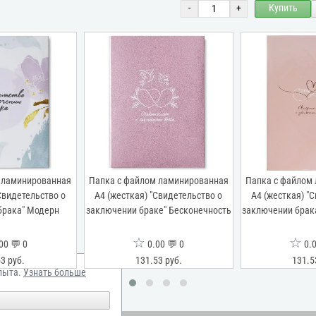
-
+
Купить
 ламинированная
Папка с файлом ламинированная
Папка с файлом
Свидетельство о
А4 (жесткая) "Свидетельство о
А4 (жесткая) "
брака" Модерн
заключении браке" Бесконечность
заключении брака
☆
☆
00 💬 0
0.00 💬 0
0.0
3 руб.
131.53 руб.
131.5
пыта.
Узнать больше