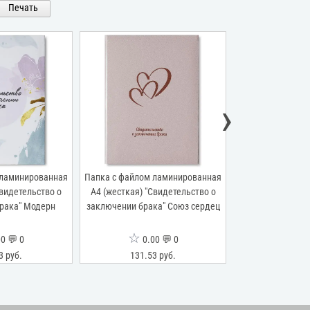
Печать
›
 ламинированная
Папка с файлом ламинированная
Папка с файлом
Свидетельство о
А4 (жесткая) "Свидетельство о
переп.материал
рака" Модерн
заключении брака" Союз сердец
"Свидетельство
виньеткой" 
☆
☆
0 💬 0
0.00 💬 0
0.0
3 руб.
131.53 руб.
125.26