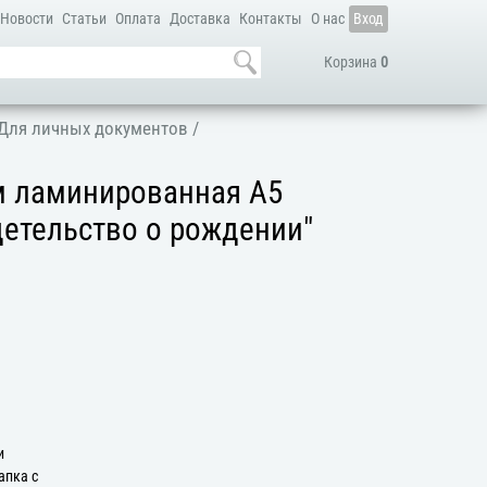
Новости
Статьи
Оплата
Доставка
Контакты
О нас
Вход
Корзина
0
Для личных документов
/
м ламинированная А5
детельство о рождении"
и
апка с