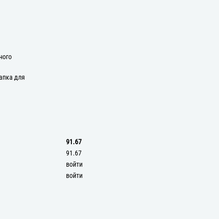
ного
апка для
91.67
91.67
войти
войти