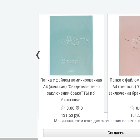
‹
м ламинированная
Папка с файлом ламинированная
Папка с файлом
"Свидетельство о
А4 (жесткая) "Свидетельство о
А4 (жесткая) "
ака" Притяжение
заключении брака" ТЫ и Я
заключении брак
бирюзовая
☆
☆
00 💬 0
0.00 💬 0
0.
53 руб.
131.53 руб.
131.5
Мы используем куки для улучшения вашего о
Согласен