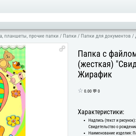
а, планшеты, прочие папки
/
Папки
/
Папки для документов
/
Папка с файло
(жесткая) "Сви
Жирафик
☆
0.00 💬 0
Характеристики:
Надпись (текст и рисунок):
Свидетельство о рождени
Наименование изделия: П