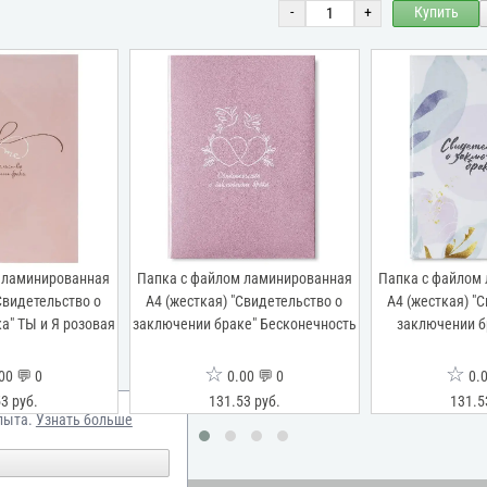
-
+
Купить
 ламинированная
Папка с файлом ламинированная
Папка с файлом
Свидетельство о
А4 (жесткая) "Свидетельство о
А4 (жесткая) "
а" ТЫ и Я розовая
заключении браке" Бесконечность
заключении б
☆
☆
00 💬 0
0.00 💬 0
0.0
3 руб.
131.53 руб.
131.5
пыта.
Узнать больше