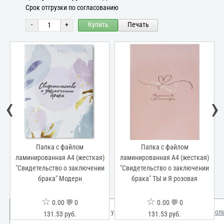
Срок отгрузки по согласованию
-
+
Купить
Печать
‹
›
Папка с файлом
Папка с файлом
ламинированная А4 (жесткая)
ламинированная А4 (жесткая)
"Свидетельство о заключении
"Свидетельство о заключении
брака" Модерн
брака" ТЫ и Я розовая
☆
☆
0.00 💬 0
0.00 💬 0
Мы используем куки для улучшения вашего опыта.
Узнать бол
131.53 руб.
131.53 руб.