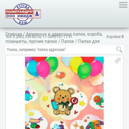
Главная
/
Архивные и адресные папки, короба,
Тел:
8 (800) 555-80-54
,
+7 (499) 707-17-91
Корзина
0
планшеты, прочие папки
/
Папки
/
Папки для
документов
/
Для личных документов
/