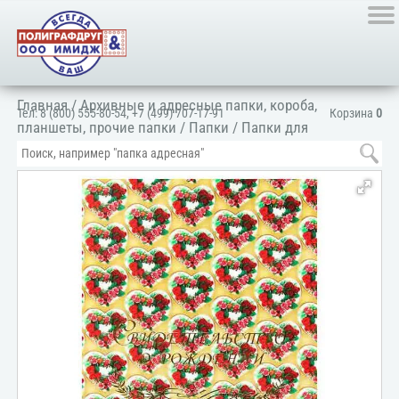
Главная
/
Архивные и адресные папки, короба,
Тел:
8 (800) 555-80-54
,
+7 (499) 707-17-91
Корзина
0
планшеты, прочие папки
/
Папки
/
Папки для
документов
/
Для личных документов
/