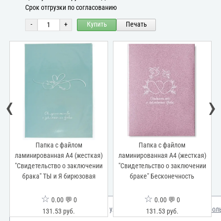
Срок отгрузки по согласованию
-
+
Купить
Печать
‹
›
Папка с файлом
Папка с файлом
Па
нированная А4 (жесткая)
ламинированная А4 (жесткая)
ламиниров
детельство о заключении
"Свидетельство о заключении
"Свидетел
ака" ТЫ и Я бирюзовая
браке" Бесконечность
бр
☆
☆
0.00 💬 0
0.00 💬 0
Мы используем куки для улучшения вашего опыта.
Узнать бол
131.53 руб.
131.53 руб.