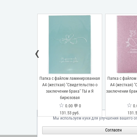
‹
м ламинированная
Папка с файлом ламинированная
Папка с файлом
"Свидетельство о
А4 (жесткая) "Свидетельство о
А4 (жесткая) "
ака" Притяжение
заключении брака" ТЫ и Я
заключении брак
бирюзовая
☆
☆
00 💬 0
0.00 💬 0
0.
53 руб.
131.53 руб.
131.5
Мы используем куки для улучшения вашего о
Согласен