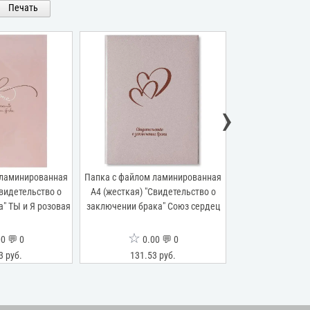
Печать
›
 ламинированная
Папка с файлом ламинированная
Папка с файлом
Свидетельство о
А4 (жесткая) "Свидетельство о
переп.материал
" ТЫ и Я розовая
заключении брака" Союз сердец
"Свидетельство
виньеткой" 
☆
☆
0 💬 0
0.00 💬 0
0.0
3 руб.
131.53 руб.
125.26