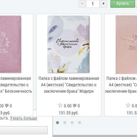
-
+
Купить
 ламинированная
Папка с файлом ламинированная
Папка с файлом
Свидетельство о
А4 (жесткая) "Свидетельство о
А4 (жесткая) "
е" Бесконечность
заключении брака" Модерн
заключении брака
☆
☆
00 💬 0
0.00 💬 0
0.0
3 руб.
131.53 руб.
131.5
пыта.
Узнать больше