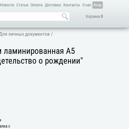
Новости
Статьи
Оплата
Доставка
Контакты
О нас
Вход
Корзина
0
Для личных документов
/
м ламинированная А5
детельство о рождении"
и
апка с