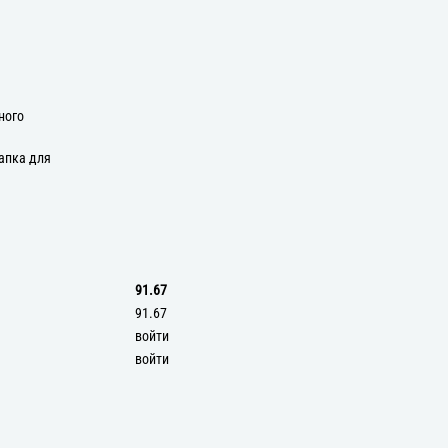
ного
апка для
91.67
91.67
войти
войти