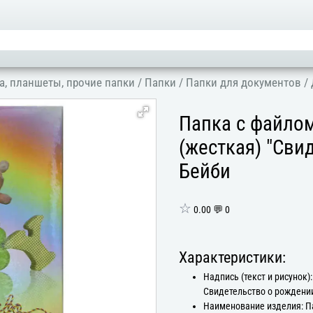
а, планшеты, прочие папки
/
Папки
/
Папки для документов
/
Папка с файло
(жесткая) "Сви
Бейби
☆
0.00 💬 0
Характеристики:
Надпись (текст и рисунок):
Свидетельство о рождени
Наименование изделия: П