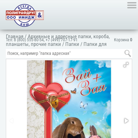
Главная
/
Архивные и адресные папки, короба,
Тел:
8 (800) 555-80-54
,
+7 (499) 707-17-91
Корзина
0
планшеты, прочие папки
/
Папки
/
Папки для
документов
/
Для личных документов
/