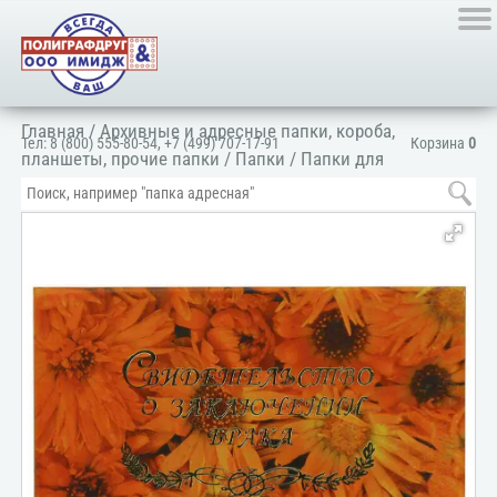
Главная
/
Архивные и адресные папки, короба,
Тел:
8 (800) 555-80-54
,
+7 (499) 707-17-91
Корзина
0
планшеты, прочие папки
/
Папки
/
Папки для
документов
/
Для личных документов
/