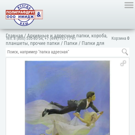
Главная
/
Архивные и адресные папки, короба,
Тел:
8 (800) 555-80-54
,
+7 (499) 707-17-91
Корзина
0
планшеты, прочие папки
/
Папки
/
Папки для
документов
/
Для личных документов
/