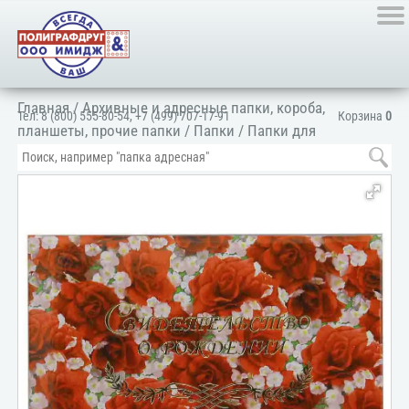
Главная
/
Архивные и адресные папки, короба,
Тел:
8 (800) 555-80-54
,
+7 (499) 707-17-91
Корзина
0
планшеты, прочие папки
/
Папки
/
Папки для
документов
/
Для личных документов
/