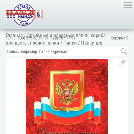
Главная
/
Архивные и адресные папки, короба,
Тел:
8 (800) 555-80-54
,
+7 (499) 707-17-91
Корзина
0
планшеты, прочие папки
/
Папки
/
Папки для
документов
/
Для личных документов
/