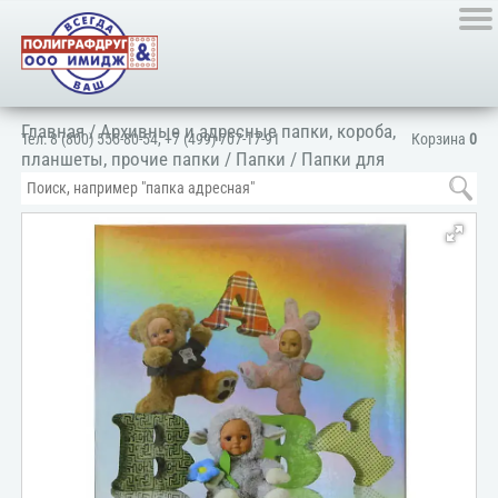
Главная
/
Архивные и адресные папки, короба,
Тел:
8 (800) 555-80-54
,
+7 (499) 707-17-91
Корзина
0
планшеты, прочие папки
/
Папки
/
Папки для
документов
/
Для личных документов
/