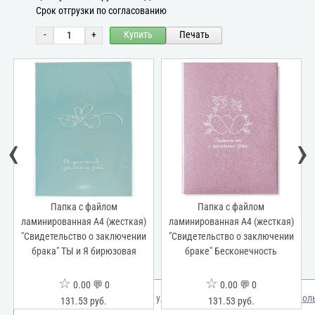
Срок отгрузки по согласованию
-
+
Купить
Печать
‹
›
Папка с файлом
Папка с файлом
ламинированная А4 (жесткая)
ламинированная А4 (жесткая)
"Свидетельство о заключении
"Свидетельство о заключении
брака" ТЫ и Я бирюзовая
браке" Бесконечность
☆
☆
0.00 💬 0
0.00 💬 0
Мы используем куки для улучшения вашего опыта.
Узнать бол
131.53 руб.
131.53 руб.