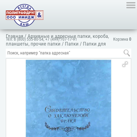
Главная
/
Архивные и адресные папки, короба,
Тел:
8 (800) 555-80-54
,
+7 (499) 707-17-91
Корзина
0
планшеты, прочие папки
/
Папки
/
Папки для
документов
/
Для личных документов
/