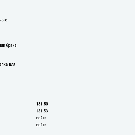
ного
нии брака
апка для
131.53
131.53
войти
войти