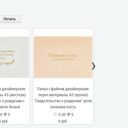
Печать
›
м дизайнерские
Папка с файлом дизайнерские
Папка с файлом
ы А5 (жесткая)
переп.материалы А5 (пухлая)
переп.материал
о о рождении с
"Свидетельство о рождении" шелк
"Свидетельство
 шелк белый
слоновая кость
виньеткой" 
☆
☆
0 💬 0
0.00 💬 0
0.0
6 руб.
0 руб.
240.55