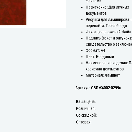
файлами
Назначение: Для личных
документов
Рисунки для ламинирован
переплёта: Гроза бордо
Фиксация вложений: Файл
Надпись (текст и рисунок):
Свидетельство о заключе
Формат: А4
Цвет: Бордовый
Наименование изделия: П
хранения документов
Материал: Ламинат
Артикул:
СБЛЖ4002-0299н
Ваша цена:
Розничная:
Со скидкой:
Оптовая: