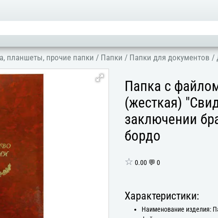
а, планшеты, прочие папки
/
Папки
/
Папки для документов
/
Папка с файло
(жесткая) "Сви
заключении бра
бордо
☆
0.00 💬 0
Характеристики:
Наименование изделия: П