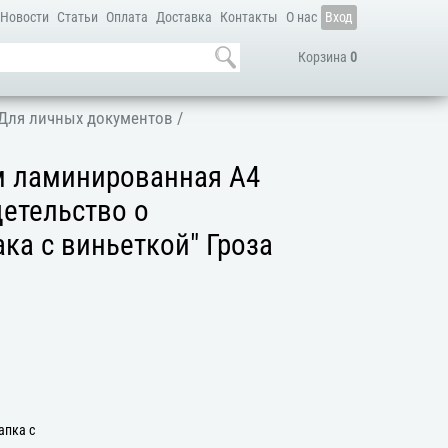
Новости
Статьи
Оплата
Доставка
Контакты
О нас
Вход
Корзина
0
Для личных документов
/
м ламинированная А4
детельство о
ка с виньеткой" Гроза
апка с