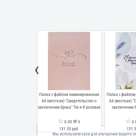
‹
м ламинированная
Папка с файлом ламинированная
Папка с файлом
"Свидетельство о
А4 (жесткая) "Свидетельство о
А4 (жесткая) "
ке" Бесконечность
заключении брака" ТЫ и Я розовая
заключении 
☆
☆
00 💬 0
0.00 💬 0
0.
53 руб.
131.53 руб.
131.5
Мы используем куки для улучшения вашего о