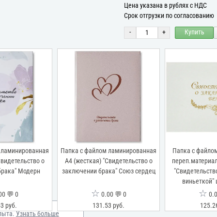
Цена указана в рублях с НДС
Срок отгрузки по согласованию
-
+
Купить
 ламинированная
Папка с файлом ламинированная
Папка с файло
Свидетельство о
А4 (жесткая) "Свидетельство о
переп.материал
брака" Модерн
заключении брака" Союз сердец
"Свидетельств
виньеткой"
☆
☆
00 💬 0
0.00 💬 0
0.0
3 руб.
131.53 руб.
125.2
пыта.
Узнать больше