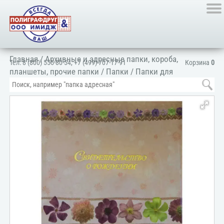
Главная
/
Архивные и адресные папки, короба,
Тел:
8 (800) 555-80-54
,
+7 (499) 707-17-91
Корзина
0
планшеты, прочие папки
/
Папки
/
Папки для
документов
/
Для личных документов
/