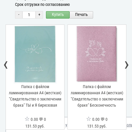
Срок отгрузки по согласованию
-
+
Купить
Печать
‹
›
Папка с файлом
Папка с файлом
ламинированная А4 (жесткая)
ламинированная А4 (жесткая)
"Свидетельство о заключении
"Свидетельство о заключении
брака" ТЫ и Я бирюзовая
браке" Бесконечность
☆
☆
0.00 💬 0
0.00 💬 0
Мы используем куки для улучшения вашего опыта.
Узнать бол
131.53 руб.
131.53 руб.