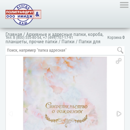
Главная
/
Архивные и адресные папки, короба,
Тел:
8 (800) 555-80-54
,
+7 (499) 707-17-91
Корзина
0
планшеты, прочие папки
/
Папки
/
Папки для
документов
/
Для личных документов
/