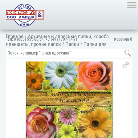
Главная
/
Архивные и адресные папки, короба,
Тел:
8 (800) 555-80-54
,
+7 (499) 707-17-91
Корзина
0
планшеты, прочие папки
/
Папки
/
Папки для
документов
/
Для личных документов
/