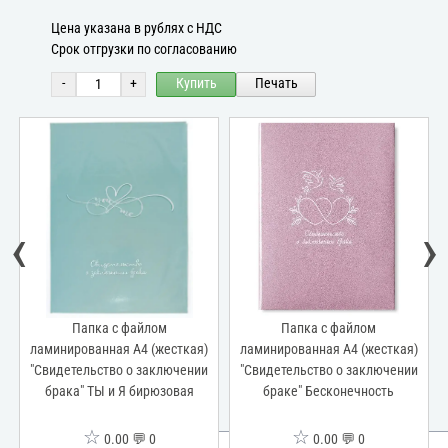
Цена указана в рублях с НДС
Срок отгрузки по согласованию
-
+
Купить
Печать
‹
›
Папка с файлом
Папка с файлом
)
ламинированная А4 (жесткая)
ламинированная А4 (жесткая)
и
"Свидетельство о заключении
"Свидетельство о заключении
браке" Бесконечность
брака" ТЫ и Я розовая
☆
☆
0.00 💬 0
0.00 💬 0