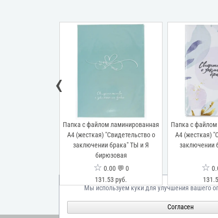
‹
м ламинированная
Папка с файлом ламинированная
Папка с файлом
"Свидетельство о
А4 (жесткая) "Свидетельство о
А4 (жесткая) "
ака" Притяжение
заключении брака" ТЫ и Я
заключении 
бирюзовая
☆
☆
00 💬 0
0.00 💬 0
0.
53 руб.
131.53 руб.
131.5
Мы используем куки для улучшения вашего о
Согласен