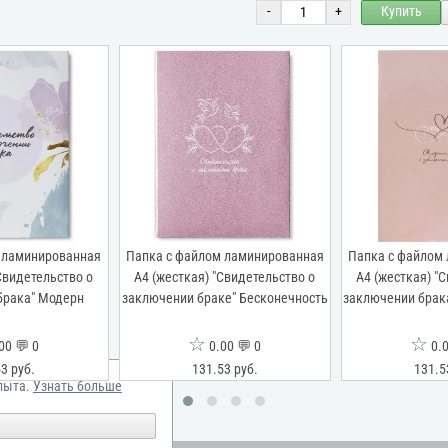
-
+
Купить
 ламинированная
Папка с файлом ламинированная
Папка с файлом
Свидетельство о
А4 (жесткая) "Свидетельство о
А4 (жесткая) "
брака" Модерн
заключении браке" Бесконечность
заключении брака
☆
☆
00 💬 0
0.00 💬 0
0.0
3 руб.
131.53 руб.
131.5
пыта.
Узнать больше