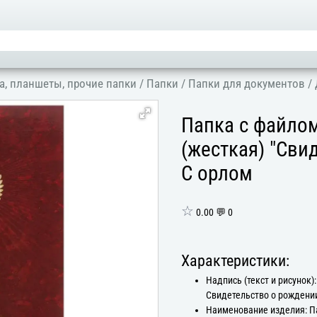
а, планшеты, прочие папки
/
Папки
/
Папки для документов
/
Папка с файло
(жесткая) "Сви
С орлом
☆
0.00 💬 0
Характеристики:
Надпись (текст и рисунок):
Свидетельство о рождени
Наименование изделия: П