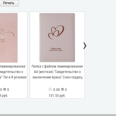
Печать
›
 ламинированная
Папка с файлом ламинированная
Папка с файлом
Свидетельство о
А4 (жесткая) "Свидетельство о
переп.материал
" ТЫ и Я розовая
заключении брака" Союз сердец
"Свидетельство
виньеткой" 
☆
☆
0 💬 0
0.00 💬 0
0.0
3 руб.
131.53 руб.
125.26