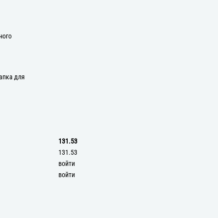
ного
апка для
131.53
131.53
войти
войти