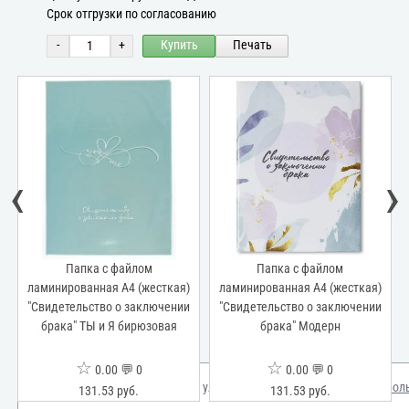
Срок отгрузки по согласованию
-
+
Купить
Печать
‹
›
Папка с файлом
Папка с файлом
ламинированная А4 (жесткая)
ламинированная А4 (жесткая)
"Свидетельство о заключении
"Свидетельство о заключении
брака" ТЫ и Я бирюзовая
брака" Модерн
☆
☆
0.00 💬 0
0.00 💬 0
Мы используем куки для улучшения вашего опыта.
Узнать бол
131.53 руб.
131.53 руб.