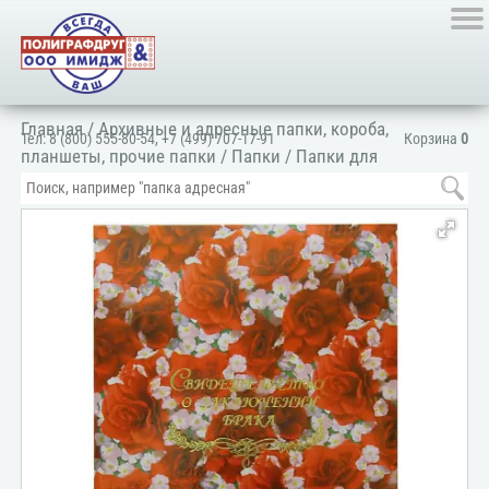
Главная
/
Архивные и адресные папки, короба,
Тел:
8 (800) 555-80-54
,
+7 (499) 707-17-91
Корзина
0
планшеты, прочие папки
/
Папки
/
Папки для
документов
/
Для личных документов
/