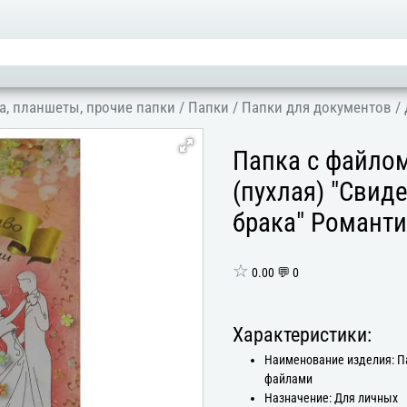
а, планшеты, прочие папки
/
Папки
/
Папки для документов
/
Папка с файло
(пухлая) "Свид
брака" Романт
☆
0.00 💬 0
Характеристики:
Наименование изделия: П
файлами
Назначение: Для личных