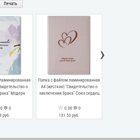
Печать
›
 ламинированная
Папка с файлом ламинированная
Папка с файлом
Свидетельство о
А4 (жесткая) "Свидетельство о
переп.материал
рака" Модерн
заключении брака" Союз сердец
"Свидетельство
виньеткой" 
☆
☆
0 💬 0
0.00 💬 0
0.0
3 руб.
131.53 руб.
125.26