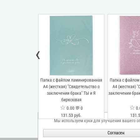
‹
м ламинированная
Папка с файлом ламинированная
Папка с файлом
"Свидетельство о
А4 (жесткая) "Свидетельство о
А4 (жесткая) "
ака" Притяжение
заключении брака" ТЫ и Я
заключении брак
бирюзовая
☆
☆
00 💬 0
0.00 💬 0
0.
53 руб.
131.53 руб.
131.5
Мы используем куки для улучшения вашего о
Согласен