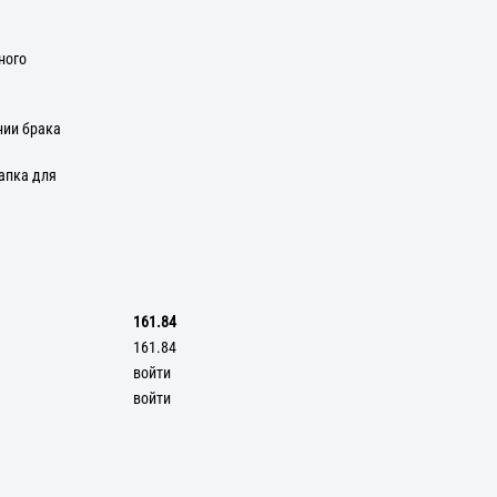
ного
нии брака
апка для
161.84
161.84
войти
войти