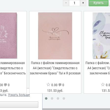
-
+
Купить
 ламинированная
Папка с файлом ламинированная
Папка с файлом
Свидетельство о
А4 (жесткая) "Свидетельство о
А4 (жесткая) "
е" Бесконечность
заключении брака" ТЫ и Я розовая
заключении б
☆
☆
00 💬 0
0.00 💬 0
0.0
3 руб.
131.53 руб.
131.5
пыта.
Узнать больше