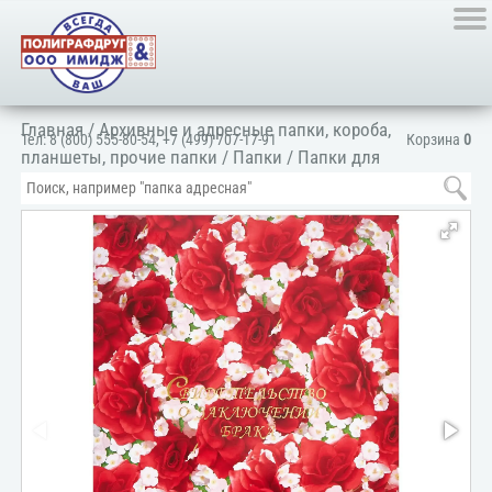
Главная
/
Архивные и адресные папки, короба,
Тел:
8 (800) 555-80-54
,
+7 (499) 707-17-91
Корзина
0
планшеты, прочие папки
/
Папки
/
Папки для
документов
/
Для личных документов
/