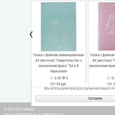
‹
м ламинированная
Папка с файлом ламинированная
Папка с файлом
"Свидетельство о
А4 (жесткая) "Свидетельство о
А4 (жесткая) "
ака" Притяжение
заключении брака" ТЫ и Я
заключении брак
бирюзовая
☆
☆
00 💬 0
0.00 💬 0
0.
53 руб.
131.53 руб.
131.5
Мы используем куки для улучшения вашего о
Согласен
© 2012-2026 Имидж
Тел.:
8 (800) 555-80-54
,
+7 (499) 707-17-91