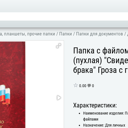
а, планшеты, прочие папки
/
Папки
/
Папки для документов
/
Папка с файло
(пухлая) "Свид
брака" Гроза с
☆
0.00 💬 0
Характеристики:
Наименование изделия: П
файлами
Назначение: Для личных