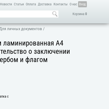
Новости
Статьи
Оплата
Доставка
Контакты
О нас
Вход
Корзина
0
Для личных документов
/
м ламинированная А4
етельство о заключении
 гербом и флагом
апка с