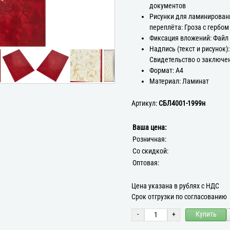
документов
Рисунки для ламинирован
переплёта: Гроза с гербом
Фиксация вложений: Файл
Надпись (текст и рисунок):
Свидетельство о заключе
Формат: А4
Материал: Ламинат
Артикул:
СБЛ4001-1999н
Ваша цена:
Розничная:
Со скидкой:
Оптовая:
Цена указана в рублях с НДС
Срок отгрузки по согласованию
-
+
Купить