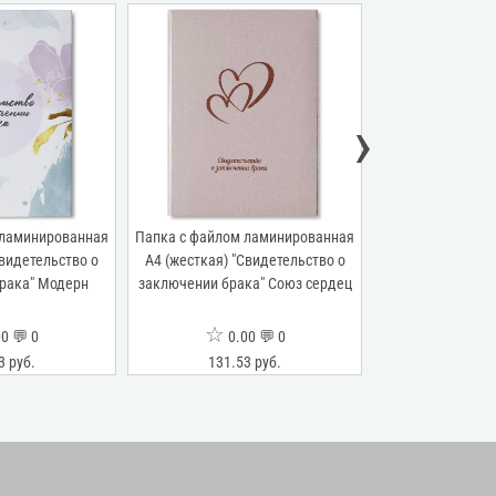
›
 ламинированная
Папка с файлом ламинированная
Папка с файлом
Свидетельство о
А4 (жесткая) "Свидетельство о
переп.материал
рака" Модерн
заключении брака" Союз сердец
"Свидетельство
виньеткой" 
☆
☆
0 💬 0
0.00 💬 0
0.0
3 руб.
131.53 руб.
125.26