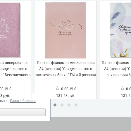
 ламинированная
Папка с файлом ламинированная
Папка с файлом
Свидетельство о
А4 (жесткая) "Свидетельство о
А4 (жесткая) "
е" Бесконечность
заключении брака" ТЫ и Я розовая
заключении б
☆
☆
00 💬 0
0.00 💬 0
0.0
3 руб.
131.53 руб.
131.5
пыта.
Узнать больше