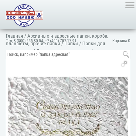
Главная
/
Архивные и адресные папки, короба,
Тел:
8 (800) 555-80-54
,
+7 (499) 707-17-91
Корзина
0
планшеты, прочие папки
/
Папки
/
Папки для
документов
/
Для личных документов
/