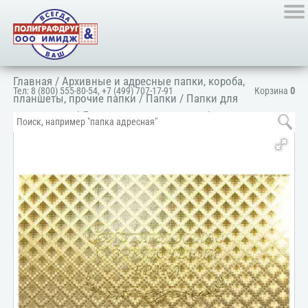
Главная
/
Архивные и адресные папки, короба,
Тел:
8 (800) 555-80-54
,
+7 (499) 707-17-91
Корзина
0
планшеты, прочие папки
/
Папки
/
Папки для
документов
/
Для личных документов
/