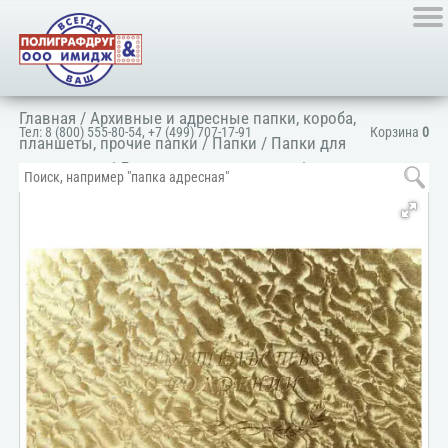
Главная
/
Архивные и адресные папки, короба,
Тел:
8 (800) 555-80-54
,
+7 (499) 707-17-91
Корзина
0
планшеты, прочие папки
/
Папки
/
Папки для
документов
/
Для личных документов
/