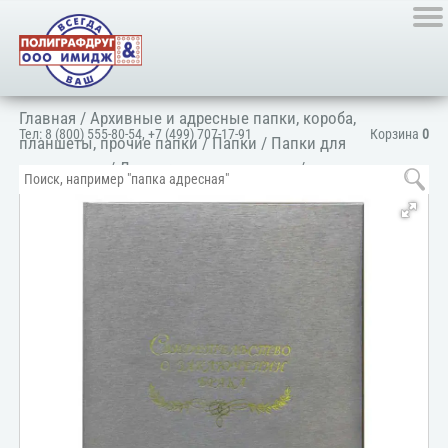
Главная
/
Архивные и адресные папки, короба,
Тел:
8 (800) 555-80-54
,
+7 (499) 707-17-91
Корзина
0
планшеты, прочие папки
/
Папки
/
Папки для
документов
/
Для личных документов
/