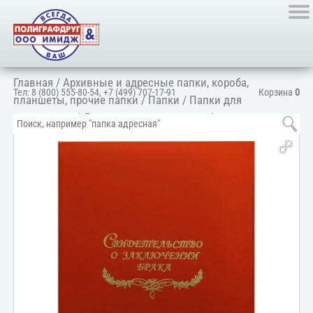
Главная
/
Архивные и адресные папки, короба,
Тел:
8 (800) 555-80-54
,
+7 (499) 707-17-91
Корзина
0
планшеты, прочие папки
/
Папки
/
Папки для
документов
/
Для личных документов
/