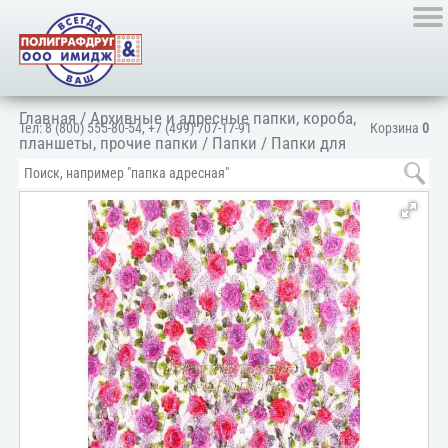
Главная
/
Архивные и адресные папки, короба,
Тел:
8 (800) 555-80-54
,
+7 (499) 707-17-91
Корзина
0
планшеты, прочие папки
/
Папки
/
Папки для
документов
/
Для личных документов
/