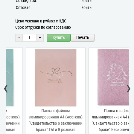
Со скидкой:
войти
Оптовая:
войти
Цена указана в рублях с НДС
Срок отгрузки по согласованию
-
+
Купить
Печать
‹
›
Папка с файлом
Папка с файлом
ламинированная А4 (жесткая)
ламинированная А4 (жесткая)
"Свидетельство о заключении
"Свидетельство о заключении
брака" ТЫ и Я розовая
браке" Бесконечность