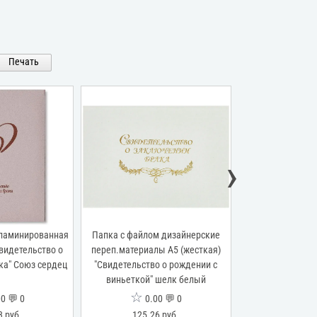
Печать
›
 ламинированная
Папка с файлом дизайнерские
Папка с файлом
Свидетельство о
переп.материалы А5 (жесткая)
переп.материал
ка" Союз сердец
"Свидетельство о рождении с
"Свидетельство о
виньеткой" шелк белый
слонова
☆
☆
0 💬 0
0.00 💬 0
0.0
3 руб.
125.26 руб.
0 р