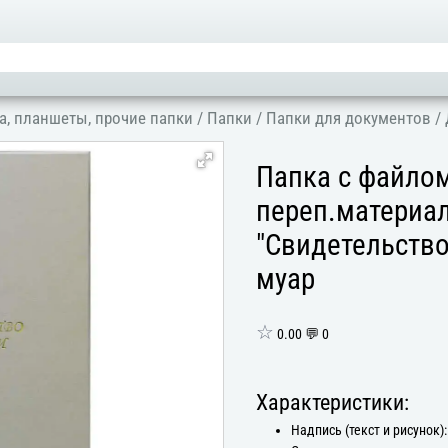
а, планшеты, прочие папки
/
Папки
/
Папки для документов
/
Папка с файло
переп.материал
"Свидетельств
муар
☆
0.00 💬 0
Характеристики:
Надпись (текст и рисунок):