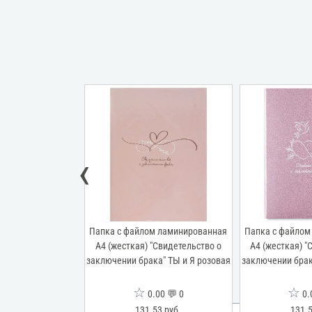
‹
м ламинированная
Папка с файлом ламинированная
Папка с файлом
"Свидетельство о
А4 (жесткая) "Свидетельство о
А4 (жесткая) "
брака" ТЫ и Я
заключении брака" ТЫ и Я розовая
заключении брак
юзовая
☆
☆
00 💬 0
0.00 💬 0
0.
53 руб.
131.53 руб.
131.5