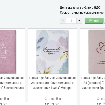
Цена указана в рублях с НДС
Срок отгрузки по согласованию
-
+
Купить
 ламинированная
Папка с файлом ламинированная
Папка с файлом
Свидетельство о
А4 (жесткая) "Свидетельство о
А4 (жесткая) "
е" Бесконечность
заключении брака" Модерн
заключении бра
☆
☆
00 💬 0
0.00 💬 0
0.0
3 руб.
131.53 руб.
131.5