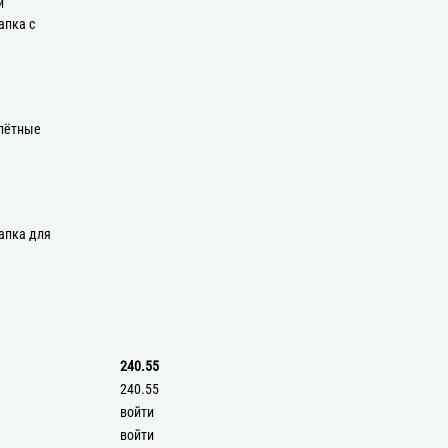
и
апка с
плётные
апка для
240.55
240.55
войти
войти