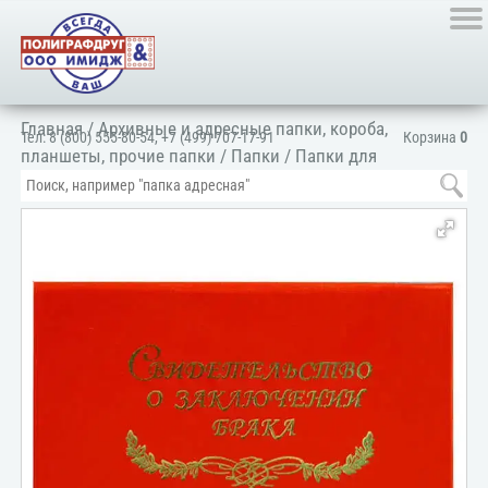
Главная
/
Архивные и адресные папки, короба,
Тел:
8 (800) 555-80-54
,
+7 (499) 707-17-91
Корзина
0
планшеты, прочие папки
/
Папки
/
Папки для
документов
/
Для личных документов
/