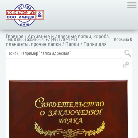
Главная
/
Архивные и адресные папки, короба,
Тел:
8 (800) 555-80-54
,
+7 (499) 707-17-91
Корзина
0
планшеты, прочие папки
/
Папки
/
Папки для
документов
/
Для личных документов
/