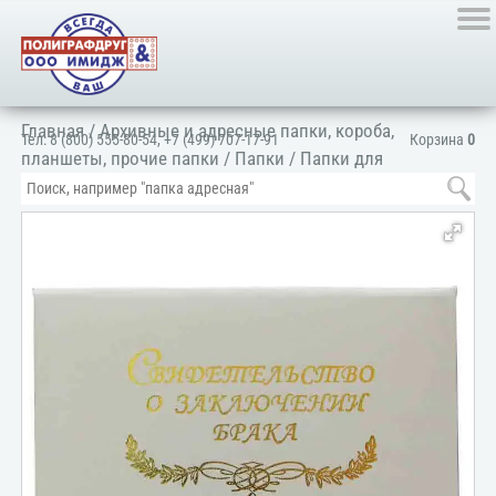
Главная
/
Архивные и адресные папки, короба,
Тел:
8 (800) 555-80-54
,
+7 (499) 707-17-91
Корзина
0
планшеты, прочие папки
/
Папки
/
Папки для
документов
/
Для личных документов
/