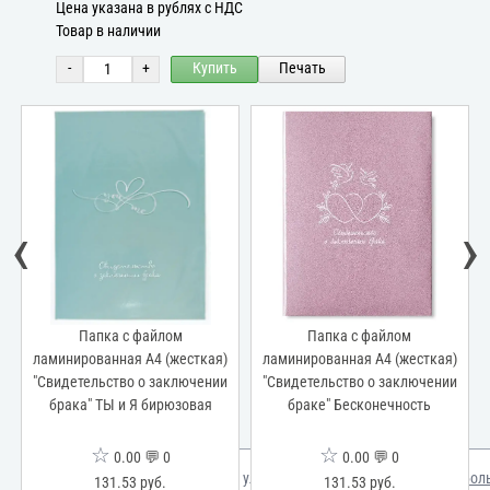
Цена указана в рублях с НДС
Товар в наличии
-
+
Купить
Печать
‹
›
Папка с файлом
Папка с файлом
ламинированная А4 (жесткая)
ламинированная А4 (жесткая)
"Свидетельство о заключении
"Свидетельство о заключении
брака" ТЫ и Я бирюзовая
браке" Бесконечность
☆
☆
0.00 💬 0
0.00 💬 0
Мы используем куки для улучшения вашего опыта.
Узнать бол
131.53 руб.
131.53 руб.