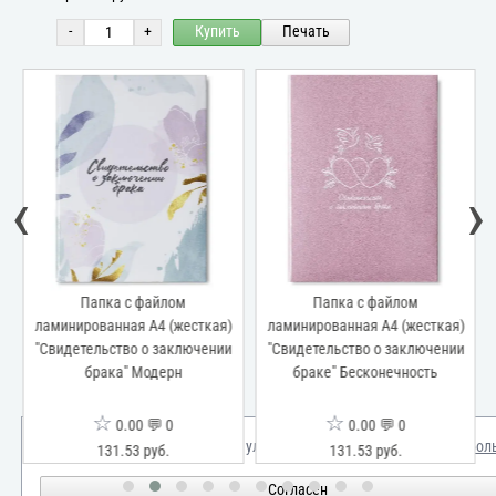
-
+
Купить
Печать
‹
›
Папка с файлом
Папка с файлом
ламинированная А4 (жесткая)
ламинированная А4 (жесткая)
"Свидетельство о заключении
"Свидетельство о заключении
брака" Модерн
браке" Бесконечность
☆
☆
0.00 💬 0
0.00 💬 0
Мы используем куки для улучшения вашего опыта.
Узнать бол
131.53 руб.
131.53 руб.
Согласен