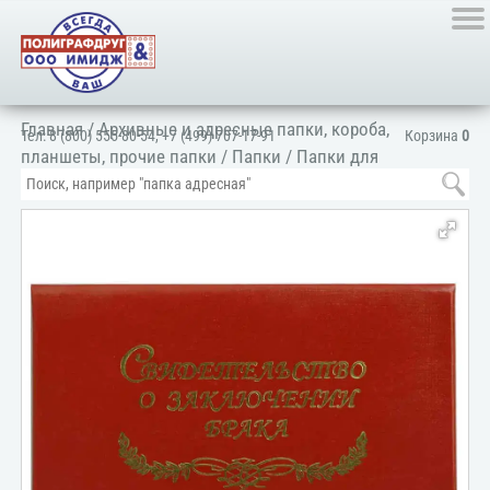
Главная
/
Архивные и адресные папки, короба,
Тел:
8 (800) 555-80-54
,
+7 (499) 707-17-91
Корзина
0
планшеты, прочие папки
/
Папки
/
Папки для
документов
/
Для личных документов
/