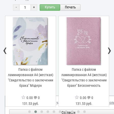
-
+
Купить
Печать
‹
›
Папка с файлом
Папка с файлом
ламинированная А4 (жесткая)
ламинированная А4 (жесткая)
"Свидетельство о заключении
"Свидетельство о заключении
брака" Модерн
браке" Бесконечность
☆
☆
0.00 💬 0
0.00 💬 0
Мы используем куки для улучшения вашего опыта.
Узнать бол
131.53 руб.
131.53 руб.
Согласен