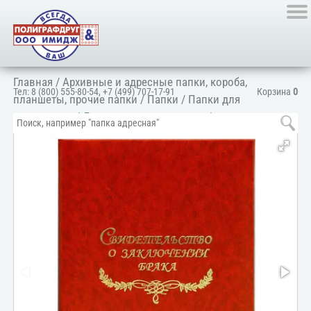
Главная
/
Архивные и адресные папки, короба,
Тел:
8 (800) 555-80-54
,
+7 (499) 707-17-91
Корзина
0
планшеты, прочие папки
/
Папки
/
Папки для
документов
/
Для личных документов
/